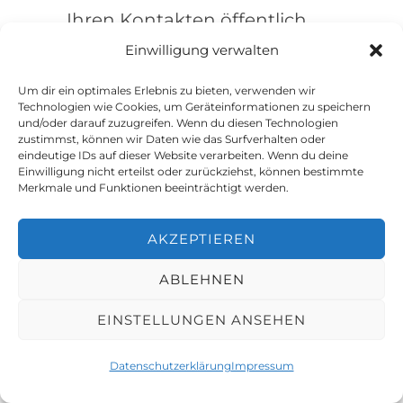
Ihren Kontakten öffentlich
mit. Wir empfehlen Ihnen,
Einwilligung verwalten
sich nach Nutzung eines
Um dir ein optimales Erlebnis zu bieten, verwenden wir
sozialen Netzwerks
Technologien wie Cookies, um Geräteinformationen zu speichern
und/oder darauf zuzugreifen. Wenn du diesen Technologien
regelmäßig auszuloggen,
zustimmst, können wir Daten wie das Surfverhalten oder
eindeutige IDs auf dieser Website verarbeiten. Wenn du deine
insbesondere jedoch vor
Einwilligung nicht erteilst oder zurückziehst, können bestimmte
Merkmale und Funktionen beeinträchtigt werden.
Aktivierung des Buttons, da
Sie so eine Zuordnung zu
AKZEPTIEREN
Ihrem Profil bei dem Plug-in-
Anbieter vermeiden können.
ABLEHNEN
EINSTELLUNGEN ANSEHEN
(5) Weitere Informationen zu
Zweck und Umfang der
Datenschutzerklärung
Impressum
Datenerhebung und ihrer